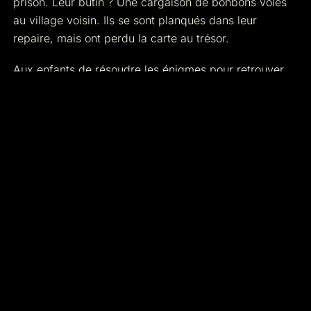
prison. Leur butin ? Une cargaison de bonbons volés
au village voisin. Ils se sont planqués dans leur
repaire, mais ont perdu la carte au trésor.
Aux enfants de résoudre les énigmes pour retrouver
les bonbons avant que le shérif ne rapplique. Une
aventure adaptée, pleine de rebondissements, où le
rire compte autant que la réflexion.
Pour les anniversaires, les sorties scolaires ou
simplement pour initier les plus jeunes au plaisir de
l'aventure.
2 à 6
ENFANTS